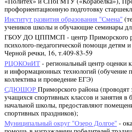
«Политех» и СПбГМТУ («Корабелка»), Пр
профориентационную подготовку старшекл
Институт развития образования "Смена"
(т
учеников школы и обучающие семинары для
ГБОУ ДО ЦППМСП - центр Приморского ра
психолого-педагогической помощи детям и 
Черной речки, 16, т.409-83-59
РЦОКОиИТ
- региональный центр оценки к
и информационных технологий (обучение п
коллектива и проведение ЕГЭ)
СДЮШОР
Приморского района (проводят 
учащихся спортивных классов и занятия в б
начальной школы, предоставляют помещени
спортивных праздников);
Муниципальный округ "Озеро Долгое"
- ок
помощь в награждении победителей тради